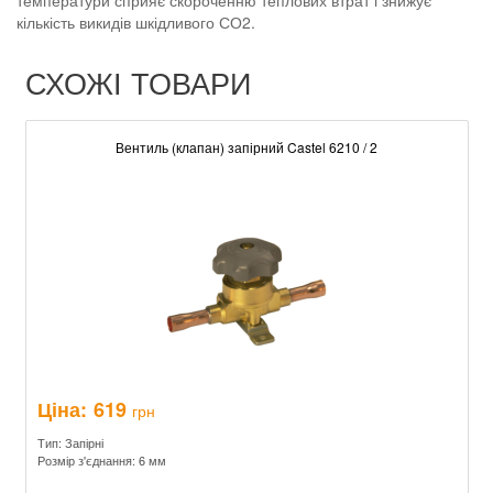
температури сприяє скороченню теплових втрат і знижує
кількість викидів шкідливого СО2.
СХОЖІ ТОВАРИ
Вентиль (клапан) запірний Castel 6210 / 2
Ціна:
619
грн
Тип: Запірні
Розмір з'єднання: 6 мм