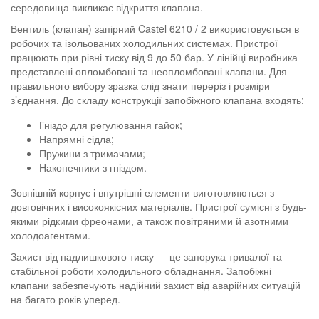
середовища викликає відкриття клапана.
Вентиль (клапан) запірний Castel 6210 / 2 використовується в
робочих та ізольованих холодильних системах. Пристрої
працюють при рівні тиску від 9 до 50 бар. У лінійці виробника
представлені опломбовані та неопломбовані клапани. Для
правильного вибору зразка слід знати переріз і розміри
з’єднання. До складу конструкції запобіжного клапана входять:
Гніздо для регулювання гайок;
Напрямні сідла;
Пружини з тримачами;
Наконечники з гніздом.
Зовнішній корпус і внутрішні елементи виготовляються з
довговічних і високоякісних матеріалів. Пристрої сумісні з будь-
якими рідкими фреонами, а також повітряними й азотними
холодоагентами.
Захист від надлишкового тиску — це запорука тривалої та
стабільної роботи холодильного обладнання. Запобіжні
клапани забезпечують надійний захист від аварійних ситуацій
на багато років уперед.