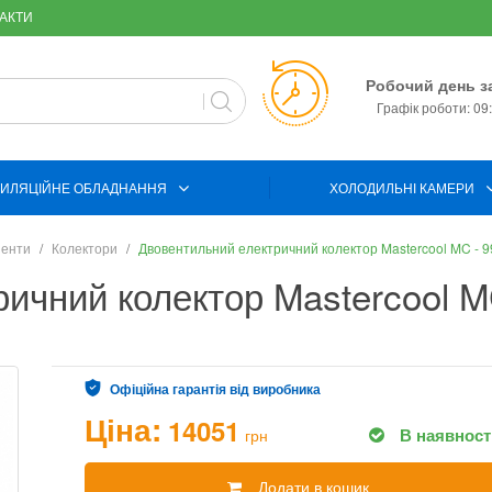
АКТИ
Робочий день з
Графік роботи: 09:
ИЛЯЦІЙНЕ ОБЛАДНАННЯ
ХОЛОДИЛЬНІ КАМЕРИ
ненти
Колектори
Двовентильний електричний колектор Mastercool MC - 9
ичний колектор Mastercool MC
Офіційна гарантія від виробника
Ціна:
14051
В наявност
грн
Додати в кошик