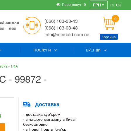
Переглянуті
0
ГРН
RU
UK
0
(066) 103-03-43
акінчився
(068) 103-03-43
00 - 18:00
info@mincold.com.ua
Корзина
ПОСЛУГИ
БРЕНДИ
9872 - 1/4A
 - 99872 -
Доставка
- доставка кур'єром
і
- з нашого магазину в Києві
безкоштовно
- з Нової Пошти Кур'єр