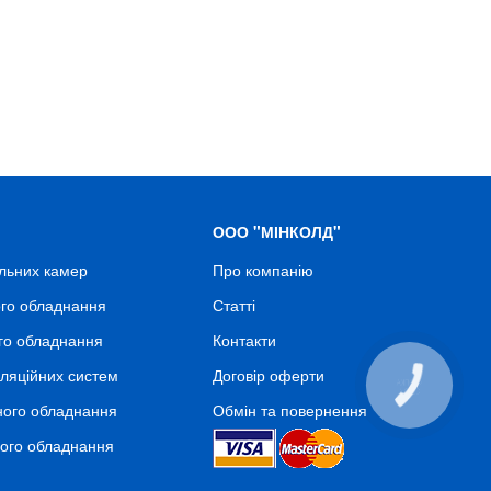
ООО "МІНКОЛД"
льних камер
Про компанію
го обладнання
Статті
го обладнання
Контакти
ляційних систем
Договір оферти
КНОПКА
СВЯЗИ
ного обладнання
Обмін та повернення
ного обладнання