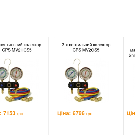
 вентильний колектор
2-х вентильний колектор
CPS MV2НСS5
CPS MV2ОS5
ма
Sh
:
7153
Ціна:
6796
Цін
грн
грн