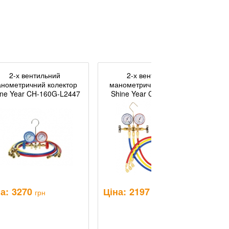
2-х вентильний
2-х вентильний
нометричний колектор
манометричний колектор
ine Year CH-160G-L2447
Shine Year CТ-636G-244
а:
3270
Ціна:
2197
Ц
грн
грн