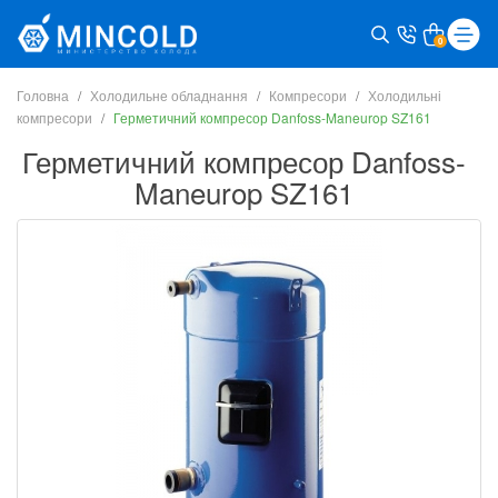
0
Головна
Холодильне обладнання
Компресори
Холодильні
компресори
Герметичний компресор Danfoss-Maneurop SZ161
Герметичний компресор Danfoss-
Maneurop SZ161