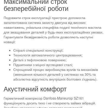
Максимальний строк
безперебійної роботи
Подовжити строк експлуатації пристрою допомогла
запатентована система захисту двигуна від високих
навантажень, унікальна специфіка подачі технічного мастила
для змащування деталей у будь-яких експлуатаційних умовах.
Гарантувати безвідмовність роботи дозволяють наступні
новації:
Спіралі спеціальної конструкції;
Технологія автоматичного центраціювання;
Деталі з тефлоновою поверхнею;
Підшипники з міцної вуглецевої сталі;
Спрощений процес виробництва вузлів та механізмів
(зменшення кількості деталей у системах на 30% та
абсолютна відсутність внутрішніх болтових з'єднань).
Акустичний комфорт
Герметичний компресор Danfoss-Maneurop SZ161
функціонують досить тихо і не створюють зайвих вібрацій.
Запобігти звуковому ефекту дозволяє поступовий,