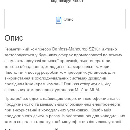
Код товару:
745-01
Опис
Опис
Герметичний компресор Danfoss-Maneurop SZ161 активно
застосовуються у будь-яких сферах промисловості по всьому
світу: охолоджувачі харчової продукції, льдогенератори,
торгове обладнання, холодильні та морозильні камери.
Півстолітній досвід розробки компресорних установок для
використання в охолоджувальних системах дозволив
провідним інженерам компанії Danfoss створити лінійку
спіральних компресорних установок MLZ та MLM.
Пристрої володіють найвищою енергетичною ефективністю,
продуктивністю та мінімальним споживанням електроенергії
при використанні в холодильних установках. Комбінація
продуктивного двигуна разом із адаптованою для холодильних
камер спіраллю гарантує найвищу ефективність експлуатації.