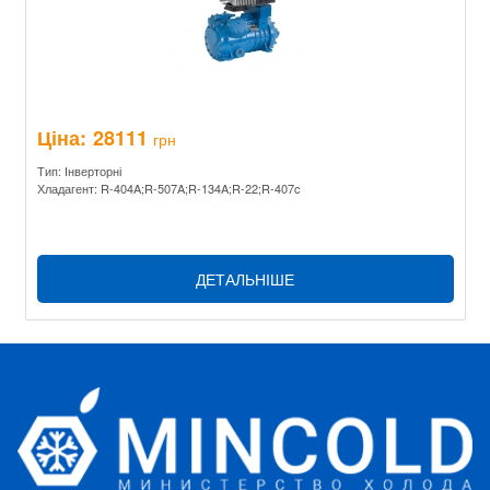
Ціна:
28111
грн
Тип: Інверторні
Хладагент: R-404A;R-507A;R-134A;R-22;R-407c
ДЕТАЛЬНІШЕ