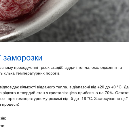
ї заморозки
овному проходженні трьох стадій: віддачі тепла, охолодження та
 кілька температурних порогів.
повідає кількості відданого тепла, в діапазоні від +20 до +0 °С. Да
із рідкого в твердий стан з кристалізацією приблизно на 70%. Остат
ься при температурному режимі від -5 до -18 °С. Застосування цієї
і процеси:
ів;
зи;