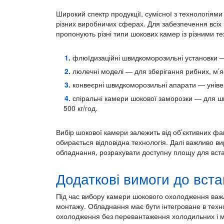
Широкий спектр продукції, сумісної з технологіям
різних виробничих сферах. Для забезпечення всі
пропонують різні типи шокових камер із різними те
флюїдизаційні швидкоморозильні установки — 
люлечні моделі — для зберігання рибних, м’я
конвеєрні швидкоморозильні апарати — уніве
спіральні камери шокової заморозки — для шв
500 кг/год.
Вибір шокової камери залежить від об’єктивних фа
обирається відповідна технологія. Далі важливо в
обладнання, розрахувати доступну площу для вста
Додаткові вимоги до вста
Під час вибору камери шокового охолодження важл
монтажу. Обладнання має бути інтегроване в техн
охолодження без перевантаження холодильних і мо