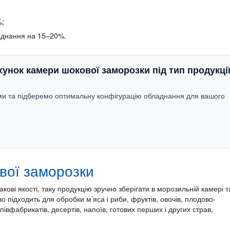
%;
аднання на 15–20%.
хунок камери шокової заморозки
під тип продукці
ми та підберемо оптимальну конфігурацію обладнання для вашого
ової заморозки
кові якості, таку продукцію зручно зберігати в морозильній камері т
о підходить для обробки м’яса і риби, фруктів, овочів, плодово-
півфабрикатів, десертів, напоїв, готових перших і других страв,