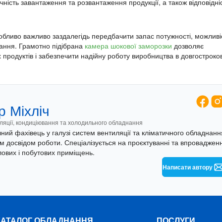
ність завантаження та розвантаження продукції, а також відповідні
собливо важливо заздалегідь передбачити запас потужності, можливі
вання. Грамотно підібрана
камера шокової заморозки
дозволяє
 продуктів і забезпечити надійну роботу виробництва в довгостроко
 Міхліч
іляції, кондиціювання та холодильного обладнання
ний фахівець у галузі систем вентиляції та кліматичного обладнанн
им досвідом роботи. Спеціалізується на проєктуванні та впровадженн
ових і побутових приміщень.
Написати автору
КАТАЛОГ ОБЛАДНАННЯ
ПОСЛУГИ