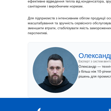
ефективне відведення тепла від конденсатора, зруч
санітарним і виробничим нормам.
Для підприємств з інтенсивним обігом продукції о
масштабування та зручність сервісного обслугову
зменшити втрати, стабілізувати якість заморожених
перспективі.
Олександр
Експерт з систем вент
Олександр — техніч
з більш ніж 10-річн
рішень для промисл