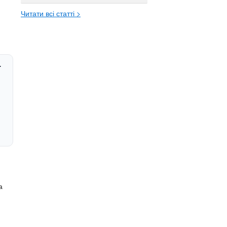
Читати всі статті >
ї
а