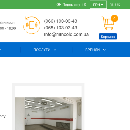
Переглянуті
0
ГРН
RU
UK
0
(066) 103-03-43
кінчився
(068) 103-03-43
00 - 18:00
info@mincold.com.ua
Корзина
ПОСЛУГИ
БРЕНДИ
есу.