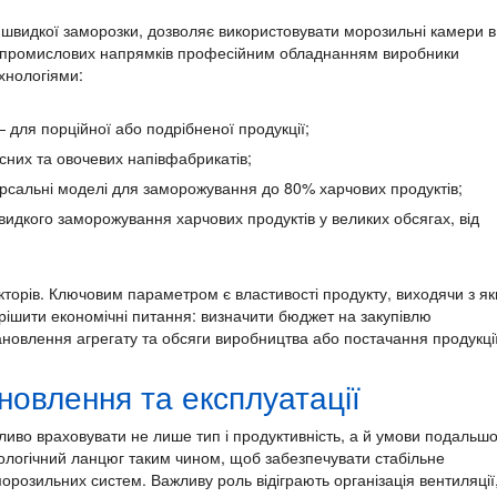
и швидкої заморозки, дозволяє використовувати морозильні камери в
х промислових напрямків професійним обладнанням виробники
хнологіями:
для порційної або подрібненої продукції;
сних та овочевих напівфабрикатів;
рсальні моделі для заморожування до 80% харчових продуктів;
идкого заморожування харчових продуктів у великих обсягах, від
кторів. Ключовим параметром є властивості продукту, виходячи з як
ирішити економічні питання: визначити бюджет на закупівлю
новлення агрегату та обсяги виробництва або постачання продукції
новлення та експлуатації
иво враховувати не лише тип і продуктивність, а й умови подальшо
ологічний ланцюг таким чином, щоб забезпечувати стабільне
розильних систем. Важливу роль відіграють організація вентиляції