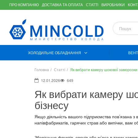
ПРО КОМПАНІЮ
ДОСТАВКА ТА ОПЛАТА
СТАТТІ
ВИРОБНИКИ
КОНТ
ХОЛОДИЛЬНЕ ОБЛАДНАННЯ
ВЕНТ
Головна
Статті
Як вибрати камеру шокової заморозки
12.01.2026
649
Як вибрати камеру шо
бізнесу
Якщо діяльність вашого підприємства пов’язана з
напівфабрикатів, гарячих страв або випічки, вам 
Зберігання фруктів, овочів або м’яса в таких камер