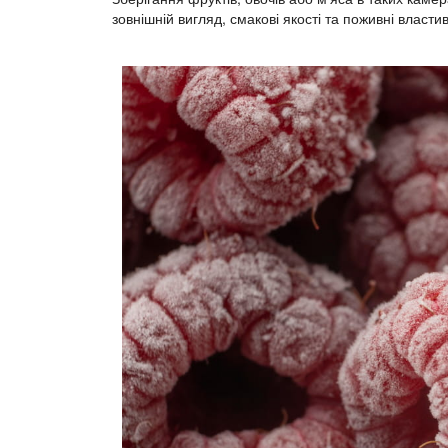
зовнішній вигляд, смакові якості та поживні властив