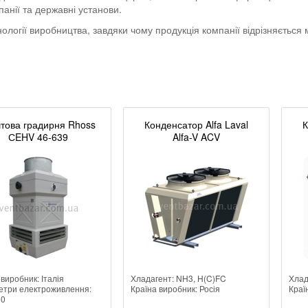
панії та державні установи.
ології виробництва, завдяки чому продукція компанії відрізняється
това градирня Rhoss
Конденсатор Alfa Laval
К
СEHV 46-639
Alfa-V ACV
 виробник: Італія
Хладагент: NH3, H(C)FC
Хлад
три електроживлення:
Країна виробник: Росія
Краї
50