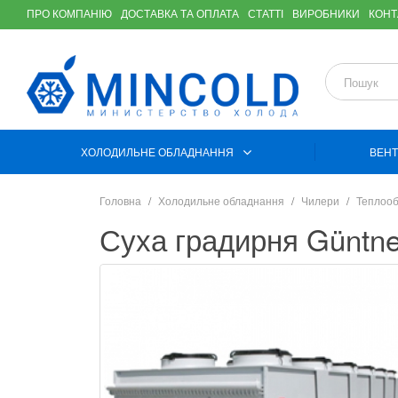
ПРО КОМПАНІЮ
ДОСТАВКА ТА ОПЛАТА
СТАТТІ
ВИРОБНИКИ
КОНТ
ХОЛОДИЛЬНЕ ОБЛАДНАННЯ
ВЕНТ
Головна
Холодильне обладнання
Чилери
Теплооб
Суха градирня Güntn