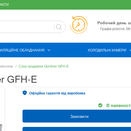
АКТИ
Робочий день з
Графік роботи: 09:
ИЛЯЦІЙНЕ ОБЛАДНАННЯ
ХОЛОДИЛЬНІ КАМЕРИ
мінники
Суха градирня Güntner GFH-E
er GFH-E
Офіційна гарантія від виробника
В наявност
Замовити