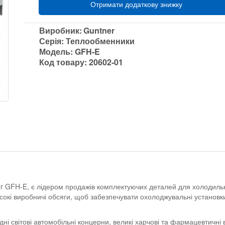
Отримати додаткову знижку
Виробник:
Guntner
Серія:
Теплообменники
Модель:
GFH-E
Код товару:
20602-01
r GFH-E, є лідером продажів комплектуючих деталей для холодильн
сокі виробничі обсяги, щоб забезпечувати охолоджувальні установк
дні світові автомобільні концерни, великі харчові та фармацевтичні