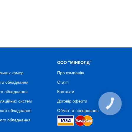
ООО "МІНКОЛД"
льних камер
Про компанію
го обладнання
Статті
го обладнання
Контакти
ляційних систем
Договір оферти
КНОПКА
СВЯЗИ
ного обладнання
Обмін та повернення
ного обладнання