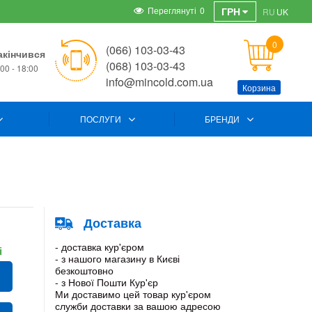
Переглянуті
0
ГРН
RU
UK
0
(066) 103-03-43
акінчився
(068) 103-03-43
00 - 18:00
info@mincold.com.ua
Корзина
ПОСЛУГИ
БРЕНДИ
Доставка
- доставка кур'єром
і
- з нашого магазину в Києві
безкоштовно
- з Нової Пошти Кур'єр
Ми доставимо цей товар кур'єром
служби доставки за вашою адресою