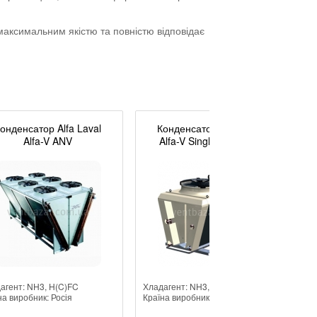
 максимальним якістю та повністю відповідає
онденсатор Alfa Laval
Конденсатор Alfa Laval
Alfa-V ANV
Alfa-V Single Row VCM
агент: NH3, H(C)FC
Хладагент: NH3, H(C)FC
Хл
на виробник: Росія
Країна виробник: Росія
Кр