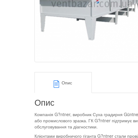
Опис
Опис
Компанія G?ntner, виробник Суха градирня Güntne
або промислового зразка. ГК G?ntner підтримує ви
обслуговування та діагностики.
Клієнтами виробничого гіганта G?ntner стали прові