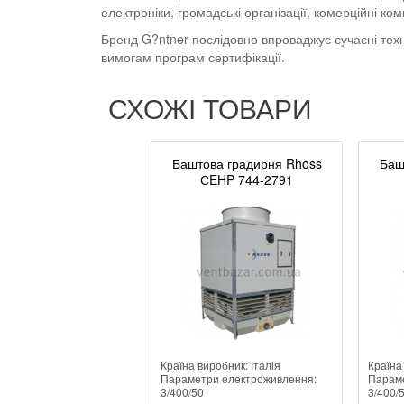
електроніки, громадські організації, комерційні ком
Бренд G?ntner послідовно впроваджує сучасні техн
вимогам програм сертифікації.
СХОЖІ ТОВАРИ
Баштова градирня Rhoss
Баш
СEHP 744-2791
Країна виробник: Італія
Країна
Параметри електроживлення:
Параме
3/400/50
3/400/