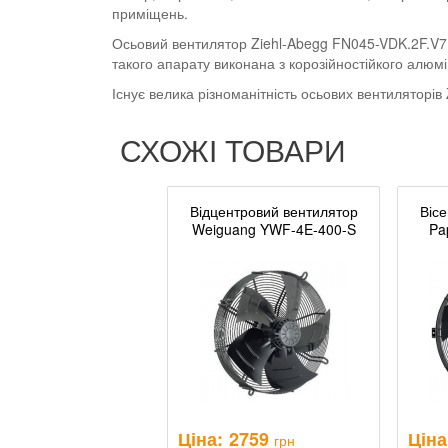
приміщень.
Осьовий вентилятор Ziehl-Abegg FN045-VDK.2F.V7P2
такого апарату виконана з корозійностійкого алюм
Існує велика різноманітність осьових вентиляторів
СХОЖІ ТОВАРИ
Відцентровий вентилятор
Віс
Weiguang YWF-4E-400-S
Pa
Ціна:
2759
Ціна
грн