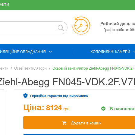
АКТИ
Робочий день з
Графік роботи: 09:
ИЛЯЦІЙНЕ ОБЛАДНАННЯ
ХОЛОДИЛЬНІ КАМЕРИ
ненти
Осеві вентилятори
Осьовий вентилятор Ziehl-Abegg FN045-VDK.2F
iehl-Abegg FN045-VDK.2F.V7
Офіційна гарантія від виробника
Ціна:
8124
В наявност
грн
Додати в кошик