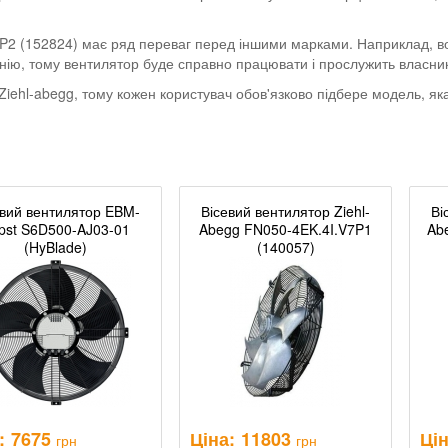
 (152824) має ряд переваг перед іншими марками. Наприклад, вони 
інію, тому вентилятор буде справно працювати і прослужить власник
 Ziehl-abegg, тому кожен користувач обов'язково підбере модель, яка
евий вентилятор EBM-
Вісевий вентилятор Ziehl-
Ві
pst S6D500-AJ03-01
Abegg FN050-4EK.4I.V7P1
Ab
(HyBlade)
(140057)
:
7675
Ціна:
11803
Цін
грн
грн