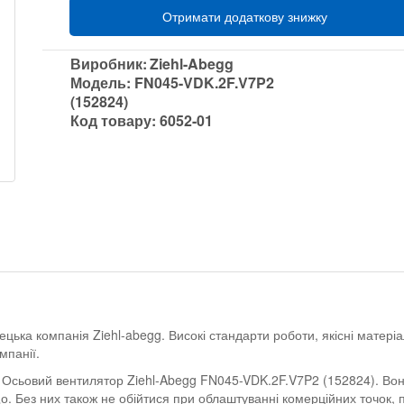
Отримати додаткову знижку
Виробник:
Ziehl-Abegg
Модель:
FN045-VDK.2F.V7P2
(152824)
Код товару:
6052-01
мецька компанія Ziehl-abegg. Високі стандарти роботи, якісні матер
мпанії.
 Осьовий вентилятор Ziehl-Abegg FN045-VDK.2F.V7P2 (152824). Вони
що. Без них також не обійтися при облаштуванні комерційних точок, 