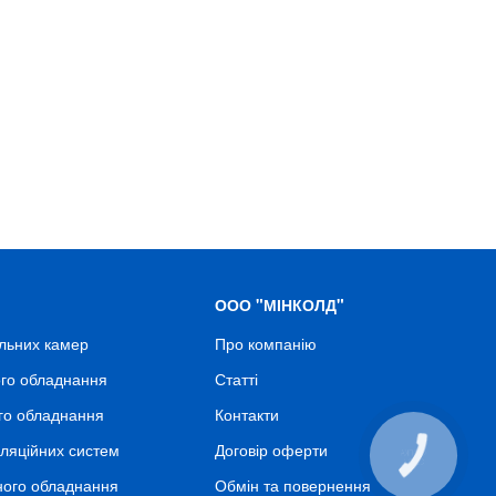
ООО "МІНКОЛД"
льних камер
Про компанію
го обладнання
Статті
го обладнання
Контакти
ляційних систем
Договір оферти
КНОПКА
СВЯЗИ
ного обладнання
Обмін та повернення