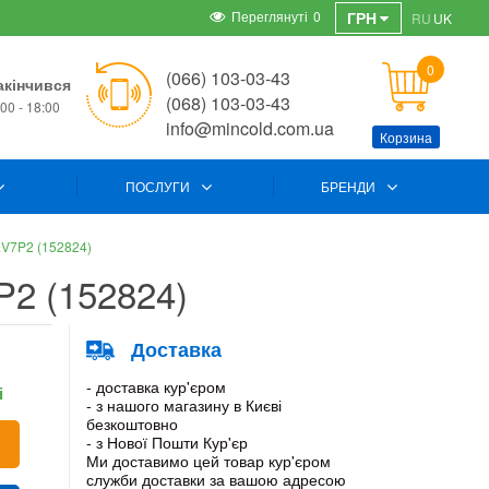
Переглянуті
0
ГРН
RU
UK
0
(066) 103-03-43
акінчився
(068) 103-03-43
00 - 18:00
info@mincold.com.ua
Корзина
ПОСЛУГИ
БРЕНДИ
.V7P2 (152824)
P2 (152824)
Доставка
- доставка кур'єром
і
- з нашого магазину в Києві
безкоштовно
- з Нової Пошти Кур'єр
Ми доставимо цей товар кур'єром
служби доставки за вашою адресою