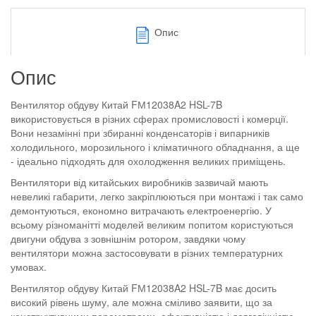
Опис
Опис
Вентилятор обдуву Китай FМ12038A2 HSL-7B
використовується в різних сферах промисловості і комерції.
Вони незамінні при збиранні конденсаторів і випарників
холодильного, морозильного і кліматичного обладнання, а ще
- ідеально підходять для охолодження великих приміщень.
Вентилятори від китайських виробників зазвичай мають
невеликі габарити, легко закріплюються при монтажі і так само
демонтуються, економно витрачають електроенергію. У
всьому різноманітті моделей великим попитом користуються
двигуни обдува з зовнішнім ротором, завдяки чому
вентилятори можна застосовувати в різних температурних
умовах.
Вентилятор обдуву Китай FМ12038A2 HSL-7B має досить
високий рівень шуму, але можна сміливо заявити, що за