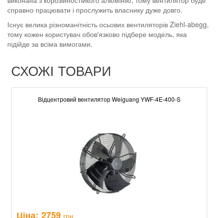
виконана з корозійностійкого алюмінію, тому вентилятор буде
справно працювати і прослужить власнику дуже довго.
Існує велика різноманітність осьових вентиляторів Ziehl-abegg,
тому кожен користувач обов'язково підбере модель, яка
підійде за всіма вимогами.
СХОЖІ ТОВАРИ
Відцентровий вентилятор Weiguang YWF-4E-400-S
Ціна:
2759
грн