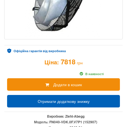
Офіційна гарантія від виробника
7818
Ціна:
грн
В наявності
Додати в кошик
Отримати додаткову знижку
Виробник:
Ziehl-Abegg
Модель:
FN040-VDK.0F.V7P1 (152907)