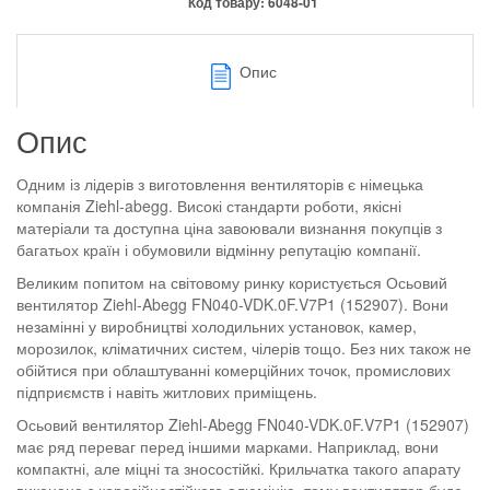
Код товару:
6048-01
Опис
Опис
Одним із лідерів з виготовлення вентиляторів є німецька
компанія Ziehl-abegg. Високі стандарти роботи, якісні
матеріали та доступна ціна завоювали визнання покупців з
багатьох країн і обумовили відмінну репутацію компанії.
Великим попитом на світовому ринку користується Осьовий
вентилятор Ziehl-Abegg FN040-VDK.0F.V7P1 (152907). Вони
незамінні у виробництві холодильних установок, камер,
морозилок, кліматичних систем, чілерів тощо. Без них також не
обійтися при облаштуванні комерційних точок, промислових
підприємств і навіть житлових приміщень.
Осьовий вентилятор Ziehl-Abegg FN040-VDK.0F.V7P1 (152907)
має ряд переваг перед іншими марками. Наприклад, вони
компактні, але міцні та зносостійкі. Крильчатка такого апарату