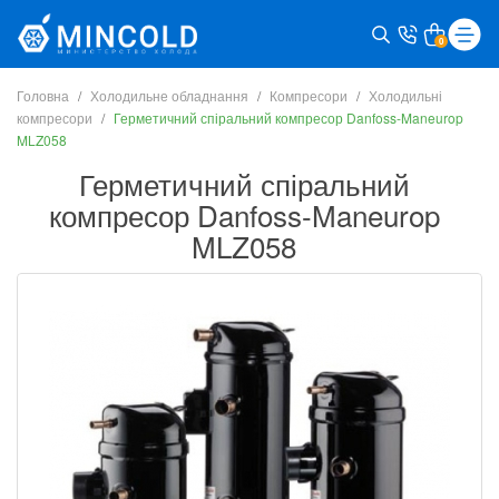
0
Головна
Холодильне обладнання
Компресори
Холодильні
компресори
Герметичний спіральний компресор Danfoss-Maneurop
MLZ058
Герметичний спіральний
компресор Danfoss-Maneurop
MLZ058