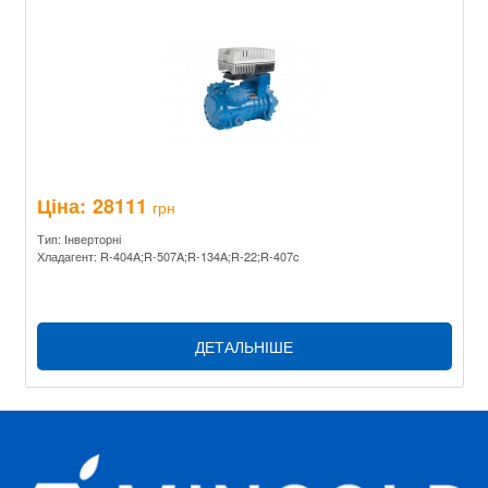
Ціна:
28111
грн
Тип: Інверторні
Хладагент: R-404A;R-507A;R-134A;R-22;R-407c
ДЕТАЛЬНІШЕ