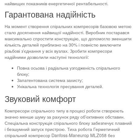
найвищих показників енергетичної рентабельності.
Гарантована надійність
На момент створення спіральних компресорів базовою метою
стало досягнення найвищої надійності. Виробник постарався
максимально спростити конструкцію, що допомогло зменшити
кількість деталей приблизно на 30% і повністю виключити
різьбові з'єднання у всіх вузлах. Зробити компресори
надійними дозволили наступні технології:
Повна осьова і радіальна узгодженість спірального
блоку;
Запатентована система захисту;
Унікальна технологія пресування деталей.
Звуковий комфорт
Компресори спірального типу в процесі роботи створюють
значно менше шуму за рахунок ряду об'єктивних обставин.
Спеціальна конструкція спірального блоку забезпечує плавний
і безшумний запуск пристрою. Тиха робота Герметичний
спіральний компресор Danfoss-Maneurop MLZ058 без