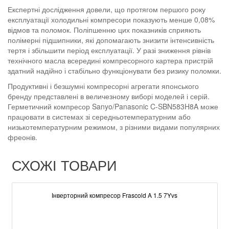
Експертні дослідження довели, що протягом першого року
експлуатації холодильні компресори показують менше 0,08%
відмов та поломок. Поліпшенню цих показників сприяють
полімерні підшипники, які допомагають знизити інтенсивність
тертя і збільшити період експлуатації. У разі зниження рівнів
технічного масла всередині компресорного картера пристрій
здатний надійно і стабільно функціонувати без ризику поломки.
Продуктивні і безшумні компресорні агрегати японського
бренду представлені в величезному виборі моделей і серій.
Герметичний компресор Sanyo/Panasonic C-SBN583H8A може
працювати в системах зі середньотемпературним або
низькотемпературним режимом, з різними видами популярних
фреонів.
СХОЖІ ТОВАРИ
Інверторний компресор Frascold A 1.5 7Yvs