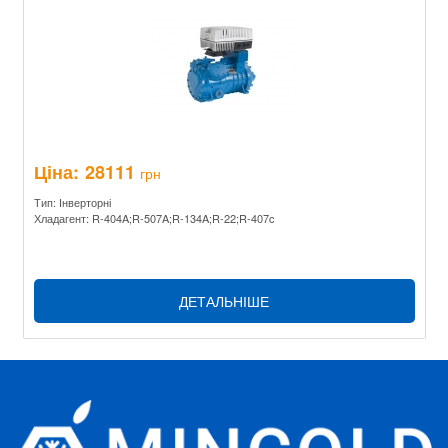
Ціна:
28111
грн
Тип: Інверторні
Хладагент: R-404A;R-507A;R-134A;R-22;R-407c
ДЕТАЛЬНІШЕ