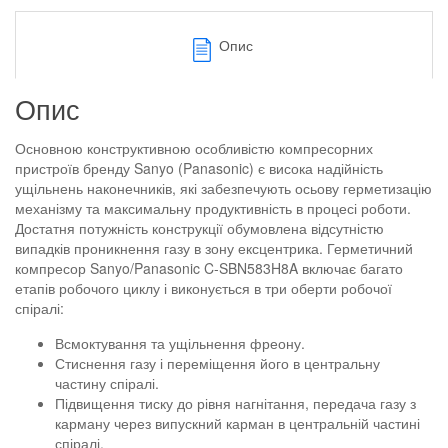
Опис
Опис
Основною конструктивною особливістю компресорних
пристроїв бренду Sanyo (Panasonic) є висока надійність
ущільнень наконечників, які забезпечують осьову герметизацію
механізму та максимальну продуктивність в процесі роботи.
Достатня потужність конструкції обумовлена відсутністю
випадків проникнення газу в зону ексцентрика. Герметичний
компресор Sanyo/Panasonic C-SBN583H8A включає багато
етапів робочого циклу і виконується в три оберти робочої
спіралі:
Всмоктування та ущільнення фреону.
Стиснення газу і переміщення його в центральну
частину спіралі.
Підвищення тиску до рівня нагнітання, передача газу з
карману через випускний карман в центральній частині
спіралі.