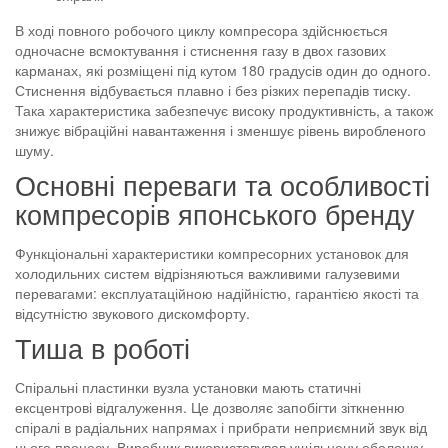
В ході повного робочого циклу компресора здійснюється
одночасне всмоктування і стиснення газу в двох газових
карманах, які розміщені під кутом 180 градусів один до одного.
Стиснення відбувається плавно і без різких перепадів тиску.
Така характеристика забезпечує високу продуктивність, а також
знижує вібраційні навантаження і зменшує рівень виробленого
шуму.
Основні переваги та особливості
компресорів японського бренду
Функціональні характеристики компресорних установок для
холодильних систем відрізняються важливими галузевими
перевагами: експлуатаційною надійністю, гарантією якості та
відсутністю звукового дискомфорту.
Тиша в роботі
Спіральні пластинки вузла установки мають статичні
ексцентрові відгалуження. Це дозволяє запобігти зіткненню
спіралі в радіальних напрямах і прибрати неприємний звук від
цього процесу. Виробник використовував ущільнену оболонку