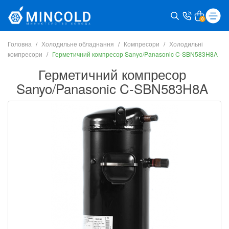
0
Головна
Холодильне обладнання
Компресори
Холодильні
компресори
Герметичний компресор Sanyo/Panasonic C-SBN583H8A
Герметичний компресор
Sanyo/Panasonic C-SBN583H8A