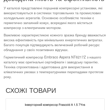
У каталозі представлені поршневі компресорні установки, які
використовуються в системах торговельних та промислових
холодильних агрегатів. Основною особливістю техніки є
герметично запаяний кожух, всередині якого міститься
компресор з електричним мотором.
Важливою характеристикою кожного зразка бренду вважається
висока ефективність при мінімальних енергетичних витратах.
Багато покупців підтверджують величезний робочий ресурс
обладнання у своїх позитивних відгуках.
Герметичний компресор Embraco Aspera NT6217Z з нашого
каталогу має оригінальні сертифікати і заводську гарантію.
Техніка спроектована і адаптована для використання в
кліматичних умовах з температурними перепадами протягом
року.
СХОЖІ ТОВАРИ
Інверторний компресор Frascold A 1.5 7Yvs