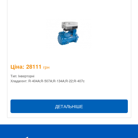
Ціна:
28111
грн
Тип: Інверторні
Хладагент: R-404A;R-507A;R-134A;R-22;R-407c
ДЕТАЛЬНІШЕ