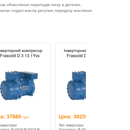
хом обчислення перепадів тиску в деталях.
 клапан подачі масла регулює передачу масляних
нверторний компресор
Інверторний компресор
Frascold D 3 13.1Yvs
Frascold D 4 16.1Yvs
а:
37880
Ціна:
38239
Ц
грн
грн
 Інверторні
Тип: Інверторні
Ти
агент: R-404A;R-507A;R-
Хладагент: R-404A;R-507A;R-
Хл