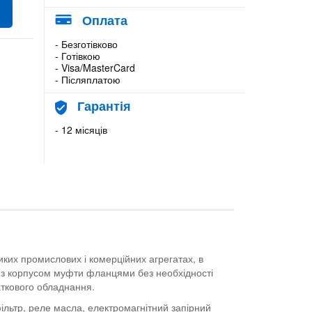
Оплата
- Безготівково
- Готівкою
- Visa/MasterCard
- Післяплатою
Гарантія
- 12 місяців
ких промислових і комерційних агрегатах, в
я з корпусом муфти фланцями без необхідності
аткового обладнання.
льтр, реле масла, електромагнітний запірний