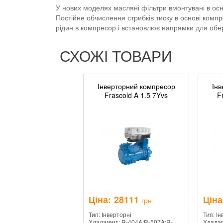
У нових моделях масляні фільтри вмонтувані в ос
Постійне обчислення стрибків тиску в основі ком
рідин в компресор і встановлює напрямки для обер
СХОЖІ ТОВАРИ
Інверторний компресор
Інв
Frascold A 1.5 7Yvs
F
Ціна:
28111
Ціна
грн
Тип: Інверторні
Тип: І
Хладагент: R-404A;R-507A;R-
Хладаг