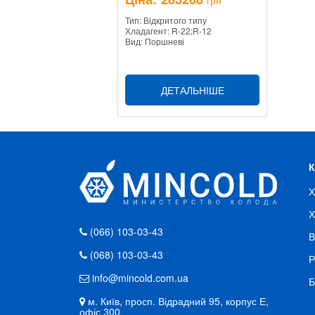
грн
Тип: Відкритого типу
Хладагент: R-22;R-12
Вид: Поршневі
ДЕТАЛЬНІШЕ
Х
Х
(066) 103-03-43
В
(068) 103-03-43
Р
info@mincold.com.ua
Б
м. Київ, просп. Відрадний 95, корпус Е,
офіс 300