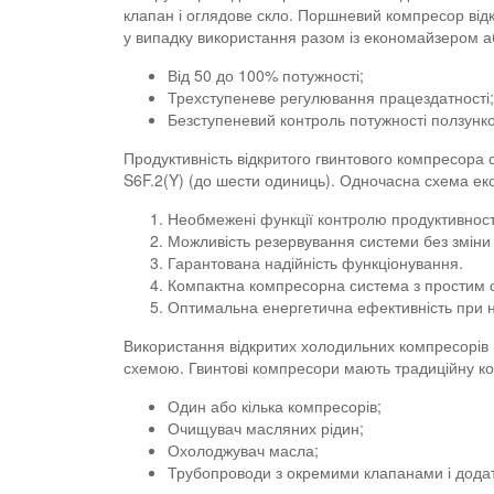
клапан і оглядове скло. Поршневий компресор відк
у випадку використання разом із економайзером а
Від 50 до 100% потужності;
Трехступеневе регулювання працездатності;
Безступеневий контроль потужності ползунко
Продуктивність відкритого гвинтового компресора 
S6F.2(Y) (до шести одиниць). Одночасна схема екс
Необмежені функції контролю продуктивност
Можливість резервування системи без зміни 
Гарантована надійність функціонування.
Компактна компресорна система з простим 
Оптимальна енергетична ефективність при н
Використання відкритих холодильних компресорів 
схемою. Гвинтові компресори мають традиційну ко
Один або кілька компресорів;
Очищувач масляних рідин;
Охолоджувач масла;
Трубопроводи з окремими клапанами і дода