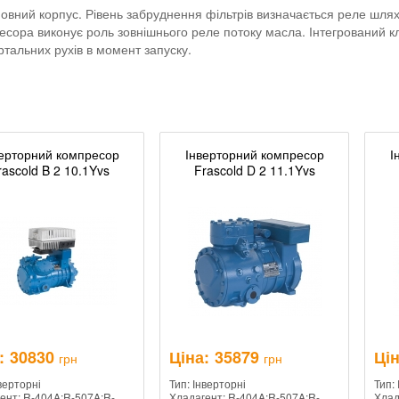
новний корпус. Рівень забруднення фільтрів визначається реле шля
пресора виконує роль зовнішнього реле потоку масла. Інтегрований
тальних рухів в момент запуску.
ерторний компресор
Інверторний компресор
І
rascold B 2 10.1Yvs
Frascold D 2 11.1Yvs
:
30830
Ціна:
35879
Цін
грн
грн
нверторні
Тип: Інверторні
Тип:
ент: R-404A;R-507A;R-
Хладагент: R-404A;R-507A;R-
Хлад