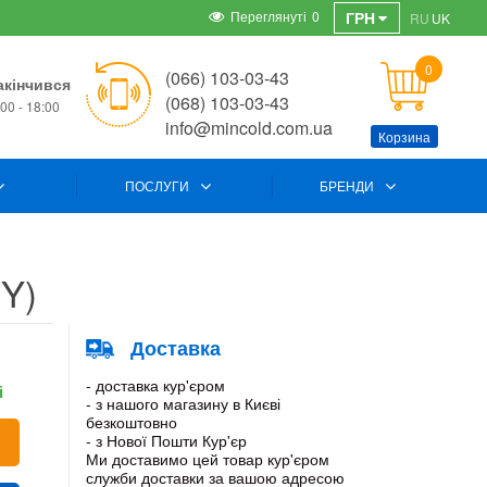
Переглянуті
0
ГРН
RU
UK
0
(066) 103-03-43
акінчився
(068) 103-03-43
00 - 18:00
info@mincold.com.ua
Корзина
ПОСЛУГИ
БРЕНДИ
(Y)
Доставка
- доставка кур'єром
і
- з нашого магазину в Києві
безкоштовно
- з Нової Пошти Кур'єр
Ми доставимо цей товар кур'єром
служби доставки за вашою адресою