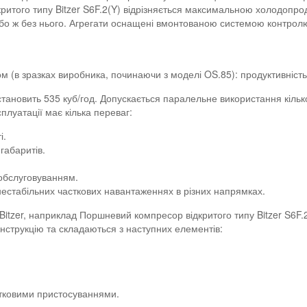
ритого типу Bitzer S6F.2(Y) відрізняється максимальною холодопро
бо ж без нього. Агрегати оснащені вмонтованою системою контролю
м (в зразках виробника, починаючи з моделі OS.85): продуктивність
становить 535 куб/год. Допускається паралельне використання кільк
плуатації має кілька переваг:
і.
габаритів.
обслуговуванням.
естабільних часткових навантаженнях в різних напрямках.
Bitzer, наприклад Поршневий компресор відкритого типу Bitzer S6F
нструкцію та складаються з наступних елементів:
тковими пристосуваннями.