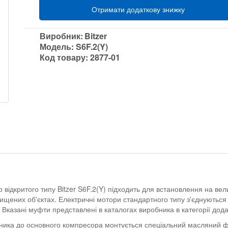
Отримати додаткову знижку
Виробник:
Bitzer
Модель:
S6F.2(Y)
Код товару:
2877-01
дкритого типу Bitzer S6F.2(Y) підходить для встановлення на вели
хищених об'єктах. Електричні мотори стандартного типу з'єднуютьс
Вказані муфти представлені в каталогах виробника в категорії дод
ника до основного компресора монтується спеціальний масляний фі