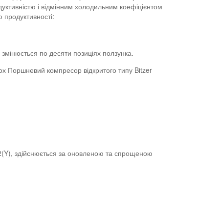
дуктивністю і відмінним холодильним коефіцієнтом
 продуктивності:
 змінюється по десяти позиціях ползунка.
ох Поршневий компресор відкритого типу Bitzer
.2(Y), здійснюється за оновленою та спрощеною