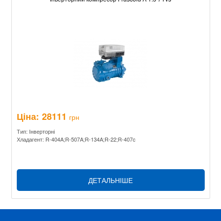
Ціна:
28111
грн
Тип: Інверторні
Хладагент: R-404A;R-507A;R-134A;R-22;R-407c
ДЕТАЛЬНІШЕ