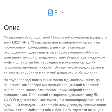
Опис
Опис
Універсальний холодильний Поршневий компресор відкритого
типу Bitzer 4N.2(Y) підходить для встановлення на великих
промислових і комерційних агрегатах, в системах
охолодження суден і навіть на вибухозахищених об'єктах.
Електричні мотори стандартного типу з'єднуються з корпусом
муфти фланцями без необхідності виконання складних
пусконалагоджувальних робіт. Вказані муфти представлені в
каталогах виробника в категорії додаткового обладнання.
На трубопроводі повернення масла від маслоочисника до
основного компресора монтується спеціальний масляний
фільтр, реле масла, електромагнітний запірний клапан і
оглядове скло. Поршневий компресор відкритого типу Bitzer
4N.2(Y) відрізняється максимальною холодопродуктивністю і
відмінним холодильним коефіцієнтом у випадку використання
разом із економайзером або ж без нього. Агрегати оснащені