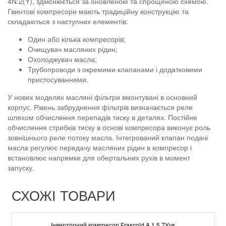
4N.2(Y), здійснюється за оновленою та спрощеною схемою.
Гвинтові компресори мають традиційну конструкцію та
складаються з наступних елементів:
Один або кілька компресорів;
Очищувач масляних рідин;
Охолоджувач масла;
Трубопроводи з окремими клапанами і додатковими
пристосуваннями.
У нових моделях масляні фільтри вмонтувані в основний
корпус. Рівень забруднення фільтрів визначається реле
шляхом обчислення перепадів тиску в деталях. Постійне
обчислення стрибків тиску в основі компресора виконує роль
зовнішнього реле потоку масла. Інтегрований клапан подачі
масла регулює передачу масляних рідин в компресор і
встановлює напрямки для обертальних рухів в момент
запуску.
СХОЖІ ТОВАРИ
Інверторний компресор Frascold A 1.5 7Yvs