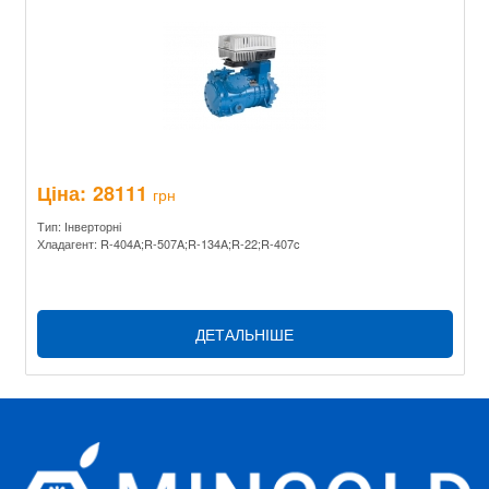
Ціна:
28111
грн
Тип: Інверторні
Хладагент: R-404A;R-507A;R-134A;R-22;R-407c
ДЕТАЛЬНІШЕ