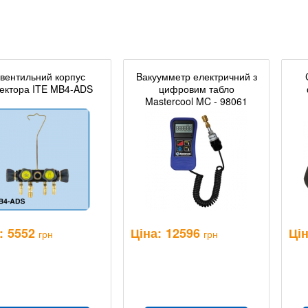
-вентильний корпус
Bакуумметр електричний з
ектора ITE MB4-ADS
цифровим табло
Mastercool MC - 98061
:
5552
Ціна:
12596
Цін
грн
грн