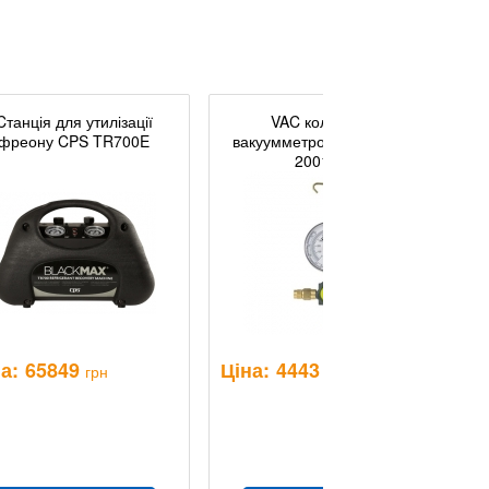
Cтанція для утилізації
VAC колектор з
фреону CPS TR700E
вакуумметром і гаком ITE
2001-VG
т
а:
65849
Ціна:
4443
Ц
грн
грн