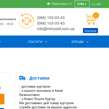
Переглянуті
0
ГРН
RU
UK
0
(066) 103-03-43
акінчився
(068) 103-03-43
00 - 18:00
info@mincold.com.ua
Корзина
ПОСЛУГИ
БРЕНДИ
Доставка
- доставка кур'єром
і
- з нашого магазину в Києві
безкоштовно
- з Нової Пошти Кур'єр
Ми доставимо цей товар кур'єром
служби доставки за вашою адресою