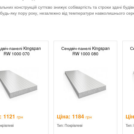
ьних конструкцій суттєво знижує собівартість та строки здачі будів
 будь-яку пору року, незалежно від температури навколишнього се
двіч-панелі Kingspan
Сендвіч-панелі Kingspan
С
RW 1000 070
RW 1000 080
:
1121
Ціна:
1184
Цін
грн
грн
окрівлеві
Тип: Покрівлеві
Тип: