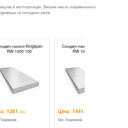
ництва в експлуатацію. Висока якість покрівельного
редовища та погодних умов.
ендвіч-панелі Kingspan
Сендвіч-панелі Kingspan
RW 1000 100
RW 1000 120
а:
1281
Ціна:
1441
Ц
грн
грн
 Покрівлеві
Тип: Покрівлеві
Ти