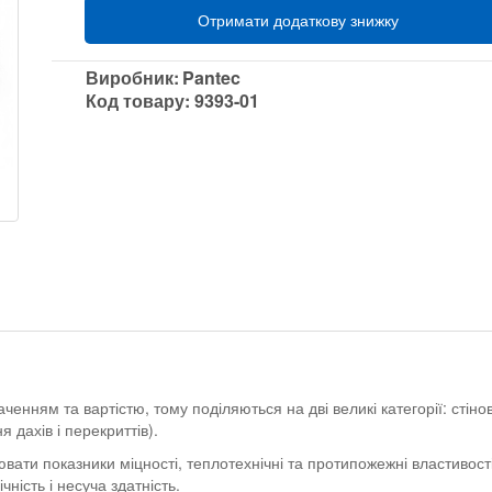
Отримати додаткову знижку
Виробник:
Pantec
Код товару:
9393-01
енням та вартістю, тому поділяються на дві великі категорії: стіно
 дахів і перекриттів).
ати показники міцності, теплотехнічні та протипожежні властивості
ність і несуча здатність.