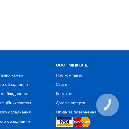
ООО "МІНКОЛД"
льних камер
Про компанію
го обладнання
Статті
го обладнання
Контакти
ляційних систем
Договір оферти
КНОПКА
СВЯЗИ
ного обладнання
Обмін та повернення
ного обладнання