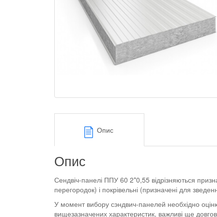
Опис
Опис
Сендвіч-панелі ППУ 60 2*0,55 відрізняються признач
перегородок) і покрівельні (призначені для зведення
У момент вибору сэндвич-панелей необхідно оцінюв
вищезазначених характеристик, важливі ще довговіч