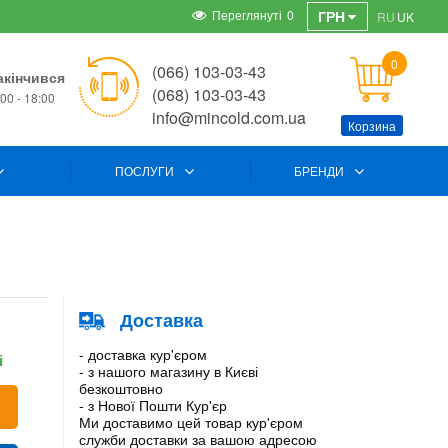
Переглянуті
0
ГРН
RU
UK
0
(066) 103-03-43
акінчився
(068) 103-03-43
00 - 18:00
info@mincold.com.ua
Корзина
ПОСЛУГИ
БРЕНДИ
Доставка
- доставка кур'єром
і
- з нашого магазину в Києві
безкоштовно
- з Нової Пошти Кур'єр
Ми доставимо цей товар кур'єром
служби доставки за вашою адресою