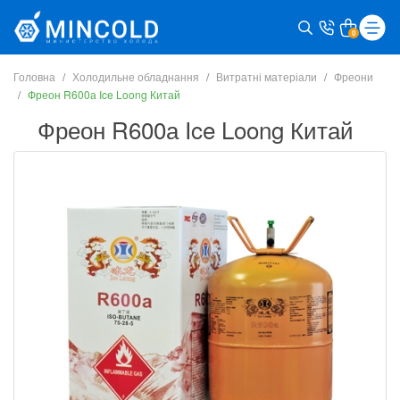
0
Головна
Холодильне обладнання
Витратні матеріали
Фреони
Фреон R600а Ice Loong Китай
Фреон R600а Ice Loong Китай