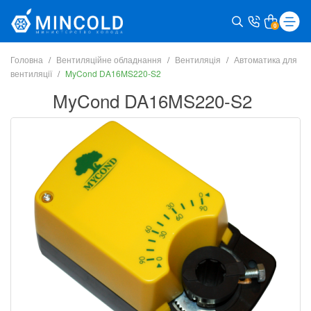
0
Головна
Вентиляційне обладнання
Вентиляція
Автоматика для
вентиляції
MyCond DA16MS220-S2
MyCond DA16MS220-S2