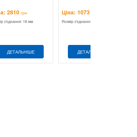
а:
2810
Ціна:
1073
Ц
грн
грн
ір з'єднання: 16 мм
Розмір з'єднання: 16 мм
Ро
ДЕТАЛЬНІШЕ
ДЕТАЛЬНІШЕ