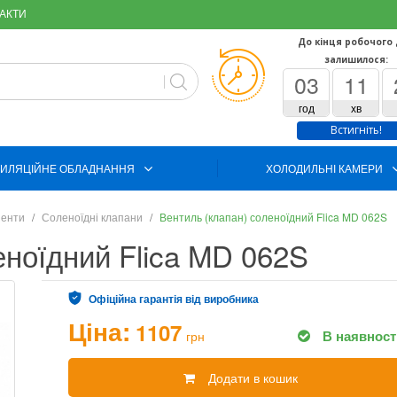
АКТИ
До кінця робочого
залишилося:
03
11
год
хв
Встигніть!
ИЛЯЦІЙНЕ ОБЛАДНАННЯ
ХОЛОДИЛЬНІ КАМЕРИ
ненти
Соленоїдні клапани
Вентиль (клапан) соленоїдний Flica MD 062S
еноїдний Flica MD 062S
Офіційна гарантія від виробника
Ціна:
1107
В наявност
грн
Додати в кошик