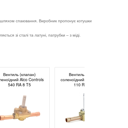
ся шляхом спаювання. Виробник пропонує котушки
ься зі сталі та латуні, патрубки – з міді.
Вентиль (клапан)
Вентиль (клапан)
леноїдний Alco Controls
соленоїдний Alco Controls
540 RA 8 T5
110 RB 2 T2