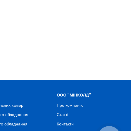
ООО "МІНКОЛД"
льних камер
Про компанію
го обладнання
Статті
го обладнання
Контакти