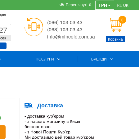
Переглянуті
0
ГРН
RU
UK
 дня
0
(066) 103-03-43
27
(068) 103-03-43
info@mincold.com.ua
сек
Корзина
ПОСЛУГИ
БРЕНДИ
Доставка
- доставка кур'єром
і
- з нашого магазину в Києві
безкоштовно
- з Нової Пошти Кур'єр
Ми доставимо цей товар кур'єром