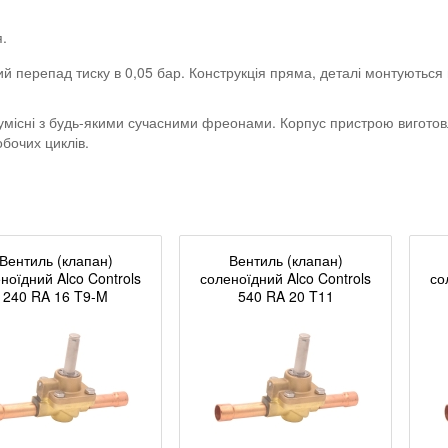
.
ний перепад тиску в 0,05 бар. Конструкція пряма, деталі монтують
умісні з будь-якими сучасними фреонами. Корпус пристрою виготовляєт
бочих циклів.
Вентиль (клапан)
Вентиль (клапан)
ноїдний Alco Controls
соленоїдний Alco Controls
со
240 RA 16 T9-M
540 RA 20 T11