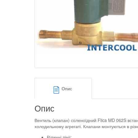
Опис
Опис
Вентиль (клапан) соленоїдний Flica MD 062S вста
холодильному агрегаті. Клапани монтуються в різн
Рідинні лінії;