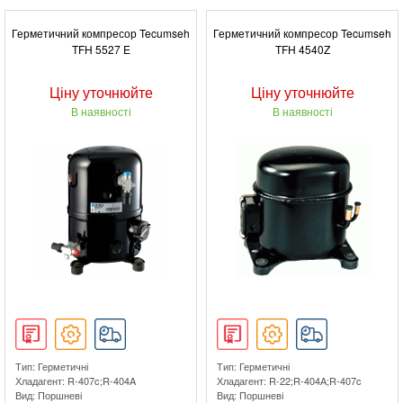
Герметичний компресор Tecumseh
Герметичний компресор Tecumseh
TFH 5527 E
TFH 4540Z
Ціну уточнюйте
Ціну уточнюйте
В наявності
В наявності
Тип: Герметичні
Тип: Герметичні
Хладагент: R-407c;R-404A
Хладагент: R-22;R-404A;R-407c
Вид: Поршневі
Вид: Поршневі