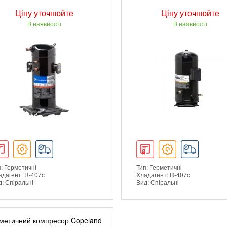
Ціну уточнюйте
Ціну уточнюйте
В наявності
В наявності
: Герметичні
Тип: Герметичні
адагент: R-407c
Хладагент: R-407c
: Спіральні
Вид: Спіральні
ДЕТАЛЬНІШЕ
ДЕТАЛЬНІШЕ
метичний компресор Copeland