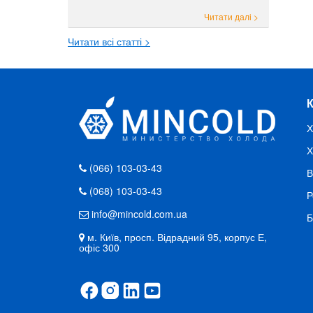
Читати далі >
Читати всі статті >
Х
Х
(066) 103-03-43
В
(068) 103-03-43
Р
info@mincold.com.ua
Б
м. Київ, просп. Відрадний 95, корпус Е,
офіс 300