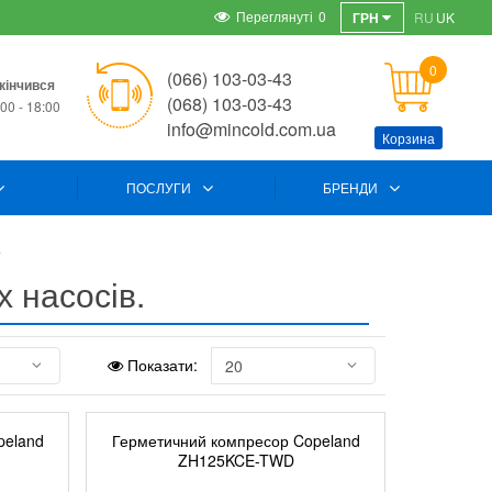
Переглянуті
0
ГРН
RU
UK
0
(066) 103-03-43
кінчився
(068) 103-03-43
00 - 18:00
info@mincold.com.ua
Корзина
ПОСЛУГИ
БРЕНДИ
.
 насосів.
Показати:
peland
Герметичний компресор Copeland
ZH125KCE-TWD