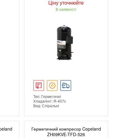
Ціну уточнюйте
В наявності
Тип: Герметичні
Хладагент: R-407c
Вид: Спіральні
ДЕТАЛЬНІШЕ
peland
Герметичний компресор Copeland
ZH09KVE-TFD-526