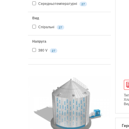
Середньотемпературні
27
Вид
Спіральні
27
Напруга
380 V
27
Тип
Хл
Вид
Гер