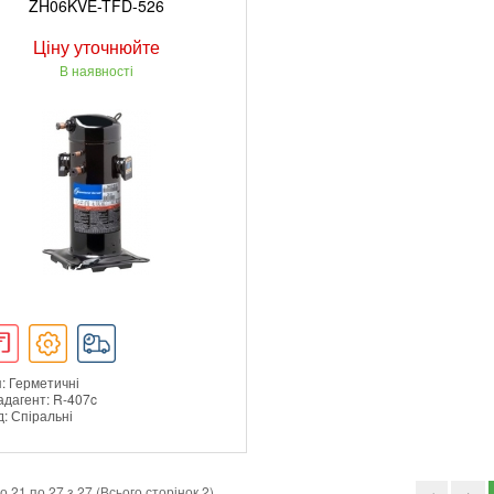
ZH06KVE-TFD-526
Ціну уточнюйте
В наявності
: Герметичні
адагент: R-407c
: Спіральні
ДЕТАЛЬНІШЕ
 21 по 27 з 27 (Всього сторінок 2)