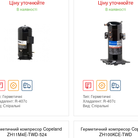
Ціну уточнюйте
Ціну уточнюйте
В наявності
В наявності
: Герметичні
Тип: Герметичні
адагент: R-407c
Хладагент: R-407c
: Спіральні
Вид: Спіральні
ДЕТАЛЬНІШЕ
ДЕТАЛЬНІШЕ
метичний компресор Copeland
Герметичний компресор Co
ZH11M4E-TWD-524
ZH100KCE-TWD