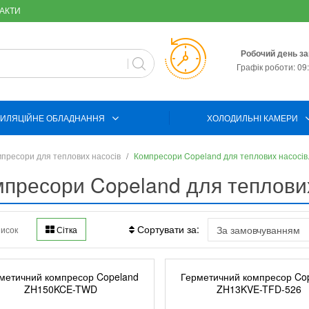
АКТИ
Робочий день за
Графік роботи: 09:
ИЛЯЦІЙНЕ ОБЛАДНАННЯ
ХОЛОДИЛЬНІ КАМЕРИ
пресори для теплових насосів
Компресори Copeland для теплових насосів
пресори Copeland для теплових
Сортувати за:
исок
Сітка
метичний компресор Copeland
Герметичний компресор Co
ZH150KCE-TWD
ZH13KVE-TFD-526