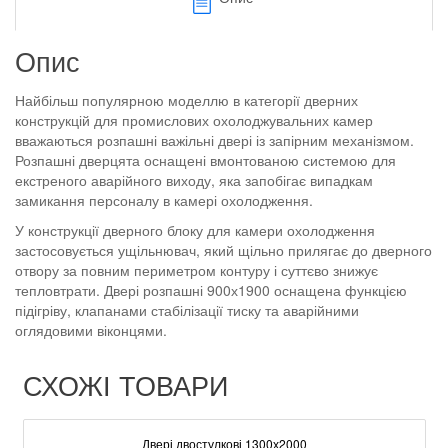
Опис
Найбільш популярною моделлю в категорії дверних
конструкцій для промислових охолоджувальних камер
вважаються розпашні важільні двері із запірним механізмом.
Розпашні дверцята оснащені вмонтованою системою для
екстреного аварійного виходу, яка запобігає випадкам
замикання персоналу в камері охолодження.
У конструкції дверного блоку для камери охолодження
застосовується ущільнювач, який щільно прилягає до дверного
отвору за повним периметром контуру і суттєво знижує
тепловтрати. Двері розпашні 900х1900 оснащена функцією
підігріву, клапанами стабілізації тиску та аварійними
оглядовими віконцями.
СХОЖІ ТОВАРИ
Двері двостулкові 1300х2000