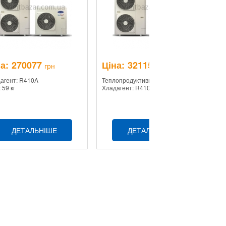
а:
270077
Ціна:
321159
Ц
грн
грн
агент: R410A
Теплопродуктивність: 5,8 кВт
Те
 59 кг
Хладагент: R410A
Хл
ДЕТАЛЬНІШЕ
ДЕТАЛЬНІШЕ