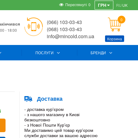
Переглянуті
0
ГРН
RU
UK
0
(066) 103-03-43
акінчився
(068) 103-03-43
00 - 18:00
info@mincold.com.ua
Корзина
ПОСЛУГИ
БРЕНДИ
Доставка
- доставка кур'єром
і
- з нашого магазину в Києві
безкоштовно
- з Нової Пошти Кур'єр
Ми доставимо цей товар кур'єром
служби доставки за вашою адресою