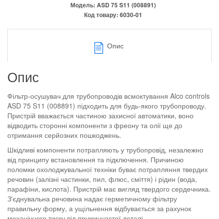
Модель:
ASD 75 S11 (008891)
Код товару:
6030-01
Опис
Опис
Фільтр-осушувач для трубопроводів всмоктування Alco controls
ASD 75 S11 (008891) підходить для будь-якого трубопроводу.
Пристрій вважається частиною захисної автоматики, воно
відводить сторонні компоненти з фреону та олії ще до
отримання серйозних пошкоджень.
Шкідливі компоненти потрапляють у трубопровід, незалежно
від принципу встановлення та підключення. Причиною
поломки охолоджувальної техніки буває потрапляння твердих
речовин (залізні частинки, пил, флюс, сміття) і рідин (вода,
парафіни, кислота). Пристрій має вигляд твердого сердечника.
З'єднувальна речовина надає герметичному фільтру
правильну форму, а ущільнення відбувається за рахунок
механічного тиску від пружинчастої деталі.