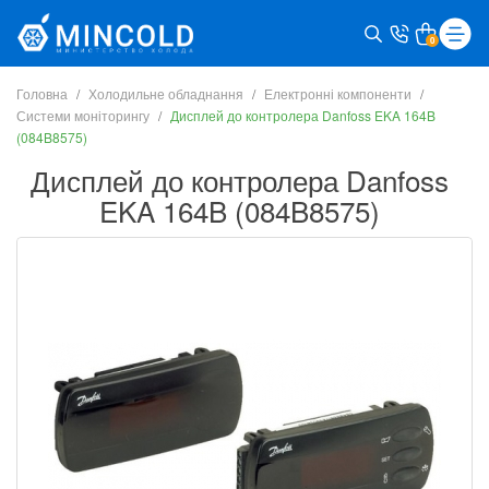
0
Головна
Холодильне обладнання
Електронні компоненти
Системи моніторингу
Дисплей до контролера Danfoss EKA 164B
(084B8575)
Дисплей до контролера Danfoss
EKA 164B (084B8575)