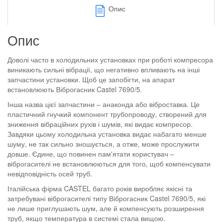
Опис
Опис
Доволі часто в холодильних установках при роботі компресора
виникають сильні вібрації, що негативно впливають на інші
запчастини установки. Щоб це запобігти, на апарат
встановлюють Віброгасник Castel 7690/5.
Інша назва цієї запчастини – анаконда або віброставка. Це
пластичний гнучкий компонент трубопроводу, створений для
зниження вібраційних рухів і шумів, які видає компресор.
Завдяки цьому холодильна установка видає набагато менше
шуму, не так сильно зношується, а отже, може прослужити
довше. Єдине, що повинен пам'ятати користувач –
віброгасителі не встановлюються для того, щоб компенсувати
невідповідність осей труб.
Італійська фірма CASTEL багато років виробляє якісні та
затребувані віброгасителі типу Віброгасник Castel 7690/5, які
не лише приглушають шум, але й компенсують розширення
труб, якщо температура в системі стала вищою.