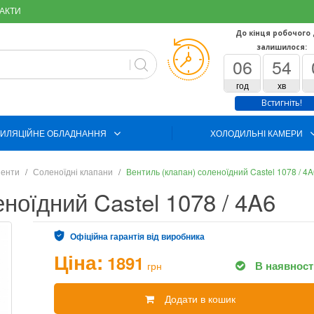
АКТИ
До кінця робочого
залишилося:
06
54
год
хв
Встигніть!
ИЛЯЦІЙНЕ ОБЛАДНАННЯ
ХОЛОДИЛЬНІ КАМЕРИ
ненти
Соленоїдні клапани
Вентиль (клапан) соленоїдний Castel 1078 / 4
ноїдний Castel 1078 / 4A6
Офіційна гарантія від виробника
Ціна:
1891
В наявност
грн
Додати в кошик