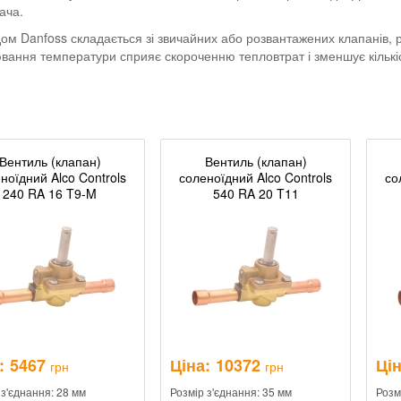
ача.
м Danfoss складається зі звичайних або розвантажених клапанів, ро
вання температури сприяє скороченню тепловтрат і зменшує кількіс
Вентиль (клапан)
Вентиль (клапан)
ноїдний Alco Controls
соленоїдний Alco Controls
со
240 RA 16 T9-M
540 RA 20 T11
:
5467
Ціна:
10372
Цін
грн
грн
 з'єднання: 28 мм
Розмір з'єднання: 35 мм
Розм