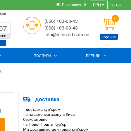
Переглянуті
0
ГРН
RU
UK
 дня
0
(066) 103-03-43
06
(068) 103-03-43
info@mincold.com.ua
сек
Корзина
ПОСЛУГИ
БРЕНДИ
A6
Доставка
- доставка кур'єром
і
- з нашого магазину в Києві
безкоштовно
- з Нової Пошти Кур'єр
Ми доставимо цей товар кур'єром