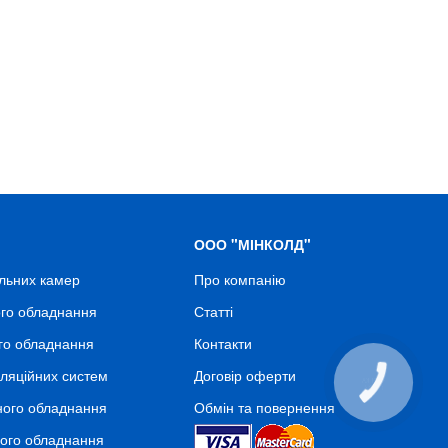
ООО "МІНКОЛД"
льних камер
Про компанію
го обладнання
Статті
го обладнання
Контакти
ляційних систем
Договір оферти
КНОПКА
СВЯЗИ
ного обладнання
Обмін та повернення
ного обладнання