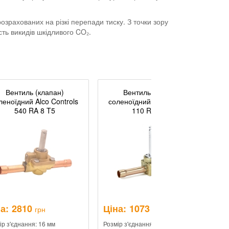
зрахованих на різкі перепади тиску. З точки зору
ть викидів шкідливого CO₂.
Вентиль (клапан)
Вентиль (клапан)
леноїдний Alco Controls
соленоїдний Alco Controls
540 RA 8 T5
110 RB 2 T2
а:
2810
Ціна:
1073
Ц
грн
грн
ір з'єднання: 16 мм
Розмір з'єднання: 16 мм
Ро