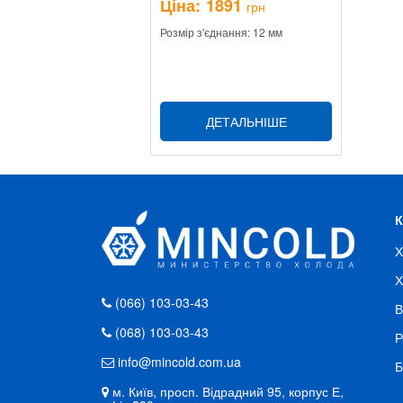
Ціна:
1891
грн
Розмір з'єднання: 12 мм
ДЕТАЛЬНІШЕ
Х
Х
(066) 103-03-43
В
(068) 103-03-43
Р
info@mincold.com.ua
Б
м. Київ, просп. Відрадний 95, корпус Е,