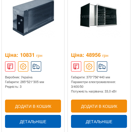
Ціна:
10831
Ціна:
48956
грн
грн
Виробник: Україна
Габарити: 370*756*440 мм
Габарити: 285*521*305 мм
Параметри електроживлення:
Рядність: 3
3/400/50
Потужність нагрівача: 33,0 кВт
ДОДАТИ В КОШИК
ДОДАТИ В КОШИК
ДЕТАЛЬНІШЕ
ДЕТАЛЬНІШЕ